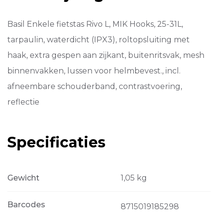
25-
31L
Basil Enkele fietstas Rivo L, MIK Hooks, 25-31L,
Zwart-
groen
tarpaulin, waterdicht (IPX3), roltopsluiting met
aantal
haak, extra gespen aan zijkant, buitenritsvak, mesh
binnenvakken, lussen voor helmbevest., incl.
afneembare schouderband, contrastvoering,
reflectie
Specificaties
Gewicht
1,05 kg
Barcodes
8715019185298