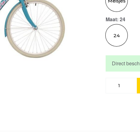
Meisjes
Maat
: 24
24
Direct besch
Bikefun
Flower
Fun
22
Turquoise
aantal