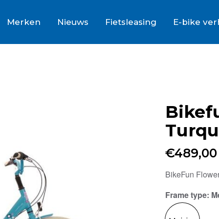
Merken
Nieuws
Fietsleasing
E-bike ve
Bikef
Turqu
€
489,00
BikeFun Flower 
Frame type
: M