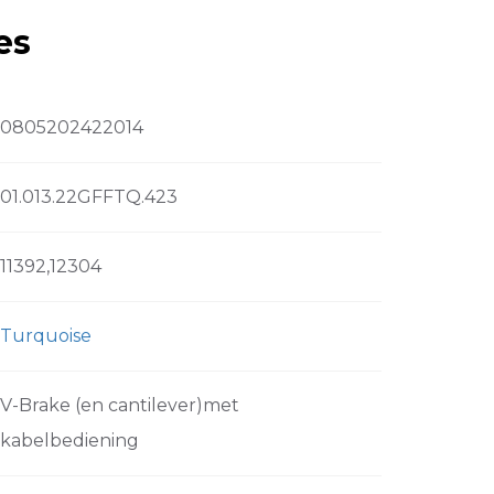
es
0805202422014
01.013.22GFFTQ.423
11392,12304
Turquoise
V-Brake (en cantilever)met
kabelbediening