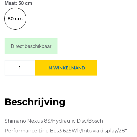
Maat
: 50 cm
50 cm
Direct beschikbaar
Corratec
IN WINKELMAND
E-
Power
Trekking
P6
8S
Beschrijving
incl.
625
wh
accu
Shimano Nexus 8S/Hydraulic Disc/Bosch
Green/Black/Silver
aantal
Performance Line Bes3 625Wh/Intuvia display/28″