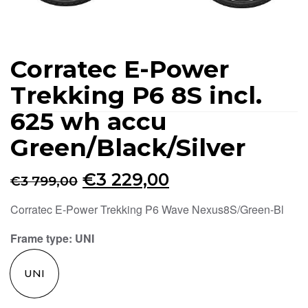
Corratec E-Power
Trekking P6 8S incl.
625 wh accu
Green/Black/Silver
Oorspronkelijke
Huidige
€
3 229,00
€
3 799,00
prijs
prijs
Corratec E-Power Trekking P6 Wave Nexus8S/Green-Bl
was:
is:
Frame type
: UNI
€3
€3
799,00.
229,00.
UNI