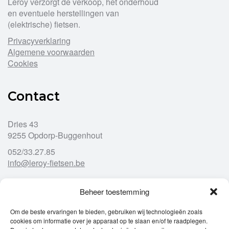
Leroy verzorgt de verkoop, het onderhoud
en eventuele herstellingen van
(elektrische) fietsen.
Privacyverklaring
Algemene voorwaarden
Cookies
Contact
Dries 43
9255 Opdorp-Buggenhout
052/33.27.85
info@leroy-fietsen.be
Beheer toestemming
Openingsuren
Om de beste ervaringen te bieden, gebruiken wij technologieën zoals
cookies om informatie over je apparaat op te slaan en/of te raadplegen.
Ma
gesloten