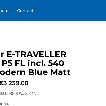
rhuur
Contact
er E-TRAVELLER
P5 FL incl. 540
dern Blue Matt
Oorspronkelijke
Huidige
€
3 239,00
prijs
prijs
28 bl Rh-S Wave 05N
was:
is:
Dames