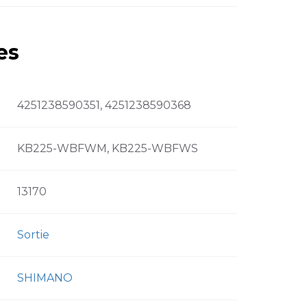
es
4251238590351, 4251238590368
KB225-WBFWM, KB225-WBFWS
13170
Sortie
SHIMANO