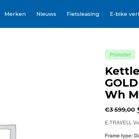
Merken
Nieuws
Fietsleasing
E-bike ve
Promotie!
Kettl
GOLD 
Wh Mo
€
3 599,00
E-TRAVELL Vo
Frame type
: 