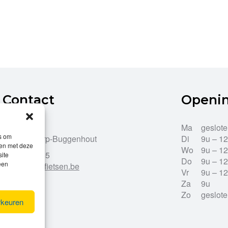
Contact
Openi
Dries 43
Ma
geslot
es om
9255 Opdorp-Buggenhout
Di
9u – 1
men met deze
Wo
9u – 1
052/33.27.85
site
Do
9u – 1
een
info@leroy-fietsen.be
Vr
9u – 1
Za
9u
Zo
geslot
rkeuren