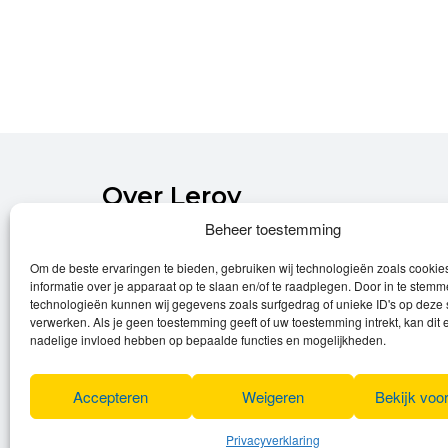
Over Leroy
Beheer toestemming
Leroy verzorgt de verkoop, het onderhoud
Om de beste ervaringen te bieden, gebruiken wij technologieën zoals cooki
en eventuele herstellingen van
informatie over je apparaat op te slaan en/of te raadplegen. Door in te stem
(elektrische) fietsen.
technologieën kunnen wij gegevens zoals surfgedrag of unieke ID's op deze 
verwerken. Als je geen toestemming geeft of uw toestemming intrekt, kan dit 
Privacyverklaring
nadelige invloed hebben op bepaalde functies en mogelijkheden.
Algemene voorwaarden
Cookies
Accepteren
Weigeren
Bekijk voo
Privacyverklaring