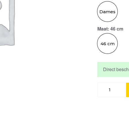
Dames
Maat
: 46 cm
46 cm
Direct besch
Kettler
E-
TRAVELLER
GOLD
P5
FL
incl.
540