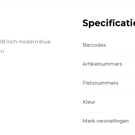
Wh
Modern
Blue
Specificati
Matt
aantal
28 Inch modern blue
Barcodes
en
Artikelnummers
Fietsnummers
Kleur
Merk versnellingen