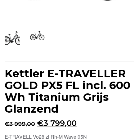
Kettler E-TRAVELLER
GOLD PX5 FL incl. 600
Wh Titanium Grijs
Glanzend
Oorspronkelijke
Huidige
€
3 799,00
€
3 999,00
prijs
prijs
E-TRAVELL Vo28 zi Rh-M Wave 05N