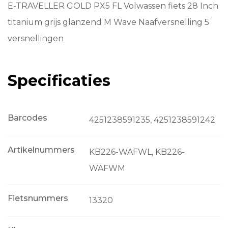
Titanium
E-TRAVELLER GOLD PX5 FL Volwassen fiets 28 Inch
Grijs
Glanzend
titanium grijs glanzend M Wave Naafversnelling 5
aantal
versnellingen
Specificaties
Barcodes
4251238591235, 4251238591242
Artikelnummers
KB226-WAFWL, KB226-
WAFWM
Fietsnummers
13320