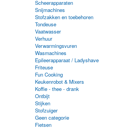
Scheerapparaten
D
p
Snijmachines
h
Stofzakken en toebehoren
m
Tondeuse
v
Vaatwasser
D
Verhuur
o
k
Verwarmingsvuren
g
Wasmachines
w
Epileerapparaat / Ladyshave
o
Friteuse
d
Fun Cooking
p
Keukenrobot & Mixers
Koffie - thee - drank
Ontbijt
Stijken
Stofzuiger
Geen categorie
Fietsen