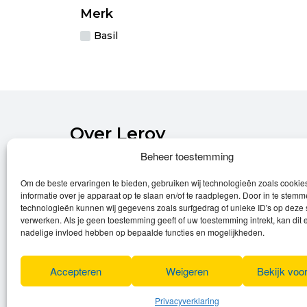
Merk
Basil
Over Leroy
Beheer toestemming
Leroy verzorgt de verkoop, het onderhoud
Om de beste ervaringen te bieden, gebruiken wij technologieën zoals cooki
en eventuele herstellingen van
informatie over je apparaat op te slaan en/of te raadplegen. Door in te stem
(elektrische) fietsen.
technologieën kunnen wij gegevens zoals surfgedrag of unieke ID's op deze 
verwerken. Als je geen toestemming geeft of uw toestemming intrekt, kan dit 
Privacyverklaring
nadelige invloed hebben op bepaalde functies en mogelijkheden.
Algemene voorwaarden
Cookies
Accepteren
Weigeren
Bekijk voo
Privacyverklaring