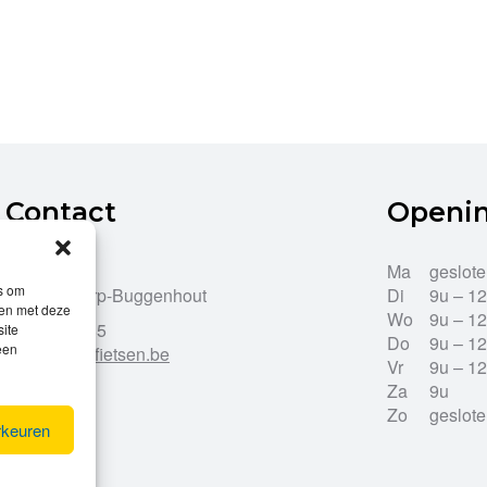
Contact
Openi
Dries 43
Ma
geslot
es om
9255 Opdorp-Buggenhout
Di
9u – 1
men met deze
Wo
9u – 1
052/33.27.85
site
Do
9u – 1
een
info@leroy-fietsen.be
Vr
9u – 1
Za
9u
Zo
geslot
rkeuren