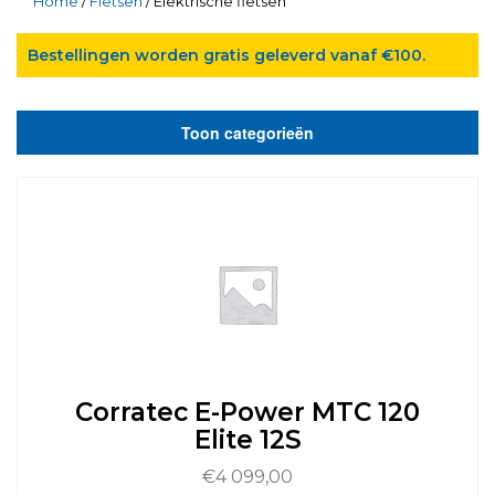
Home
/
Fietsen
/ Elektrische fietsen
Bestellingen worden gratis geleverd vanaf €100.
Toon categorieën
Corratec E-Power MTC 120
Elite 12S
€
4 099,00