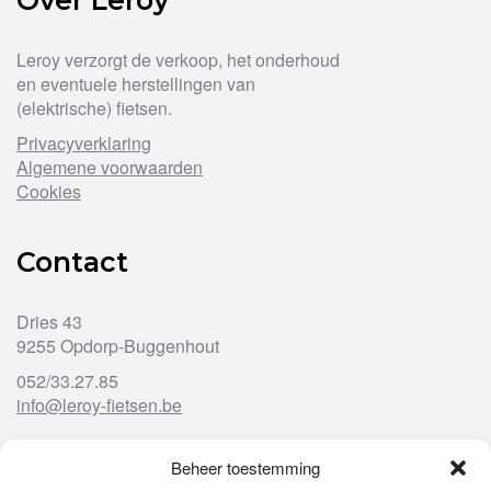
Over Leroy
kan
gekozen
Leroy verzorgt de verkoop, het onderhoud
worden
op
en eventuele herstellingen van
de
(elektrische) fietsen.
productpagina
Privacyverklaring
Algemene voorwaarden
Cookies
Contact
Dries 43
9255 Opdorp-Buggenhout
052/33.27.85
info@leroy-fietsen.be
Beheer toestemming
Openingsuren