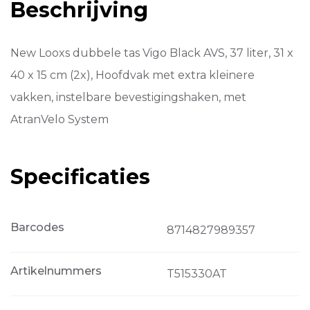
Beschrijving
37L
Black
aantal
New Looxs dubbele tas Vigo Black AVS, 37 liter, 31 x
40 x 15 cm (2x), Hoofdvak met extra kleinere
vakken, instelbare bevestigingshaken, met
AtranVelo System
Specificaties
Barcodes
8714827989357
Artikelnummers
T515330AT