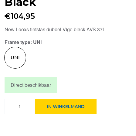
Black
€
104,95
New Looxs fietstas dubbel Vigo black AVS 37L
Frame type
: UNI
UNI
Direct beschikbaar
New
IN WINKELMAND
Looxs
fietstas
dubbel
Vigo
AVS