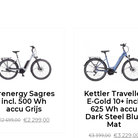
renergy Sagres
Kettler Travell
incl. 500 Wh
E-Gold 10+ incl
accu Grijs
625 Wh accu
Dark Steel Bl
Oorspronkelijke
Huidige
€
2 299,00
€
2 699,00
Mat
prijs
prijs
was:
is:
Oorspronk
€
3 229,0
€
3 399,00