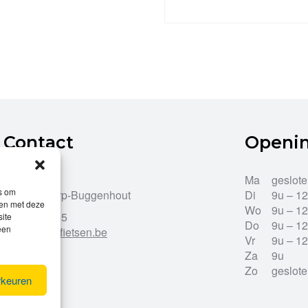
€2
€2
prijs
699,00.
299,00.
was:
€3
399,00.
Contact
Openi
Dries 43
Ma
geslot
es om
9255 Opdorp-Buggenhout
Di
9u – 1
men met deze
Wo
9u – 1
052/33.27.85
site
Do
9u – 1
een
info@leroy-fietsen.be
Vr
9u – 1
Za
9u
Zo
geslot
rkeuren