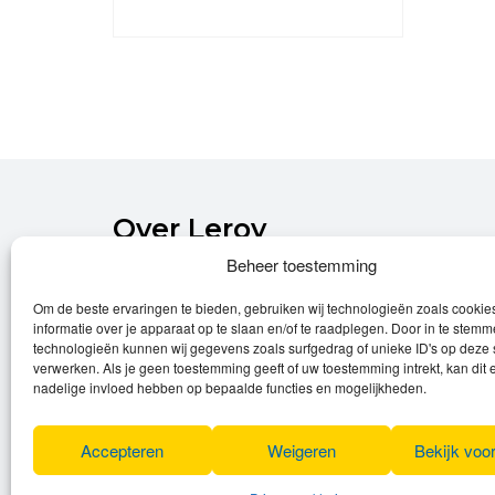
prijs
prijs
was:
is:
€2
€2
500,00.
199,00.
Over Leroy
Beheer toestemming
Leroy verzorgt de verkoop, het onderhoud
Om de beste ervaringen te bieden, gebruiken wij technologieën zoals cooki
en eventuele herstellingen van
informatie over je apparaat op te slaan en/of te raadplegen. Door in te stem
(elektrische) fietsen.
technologieën kunnen wij gegevens zoals surfgedrag of unieke ID's op deze 
verwerken. Als je geen toestemming geeft of uw toestemming intrekt, kan dit 
Privacyverklaring
nadelige invloed hebben op bepaalde functies en mogelijkheden.
Algemene voorwaarden
Cookies
Accepteren
Weigeren
Bekijk voo