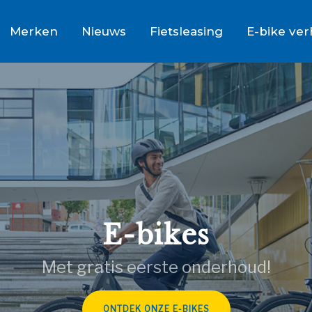
Merken
Nieuws
Fietsleasing
E-bike ve
E-bikes
Met gratis eerste onderhoud!
ONTDEK ONZE E-BIKES