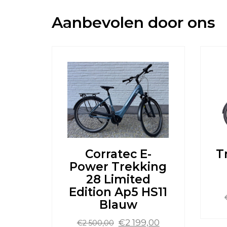
Aanbevolen door ons
Corratec E-
T
Power Trekking
28 Limited
Edition Ap5 HS11
Blauw
Oorspronkelijke
Huidige
€
2 199,00
€
2 500,00