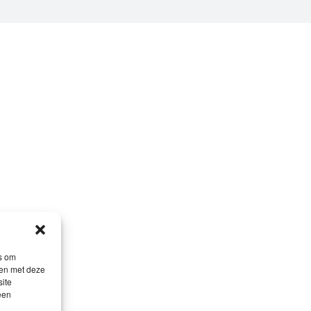
es om
men met deze
site
een