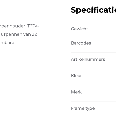
Specificati
urpenhouder, T??V-
Gewicht
tuurpennen van 22
eembare
Barcodes
Artikelnummers
Kleur
Merk
Frame type