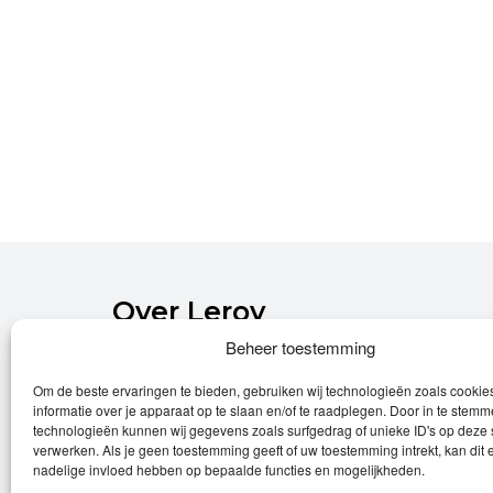
Over Leroy
Beheer toestemming
Leroy verzorgt de verkoop, het onderhoud
Om de beste ervaringen te bieden, gebruiken wij technologieën zoals cooki
en eventuele herstellingen van
informatie over je apparaat op te slaan en/of te raadplegen. Door in te stem
(elektrische) fietsen.
technologieën kunnen wij gegevens zoals surfgedrag of unieke ID's op deze 
verwerken. Als je geen toestemming geeft of uw toestemming intrekt, kan dit 
Privacyverklaring
nadelige invloed hebben op bepaalde functies en mogelijkheden.
Algemene voorwaarden