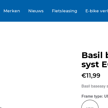
Merken
Nieuws
Fietsleasing
E-bike ve
Basil
syst 
€
11,99
Basil baseasy 
Frame type
: U