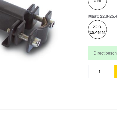
UNI
Maat
: 22.0-25
22.0-
25.4MM
Direct besch
Basil
baseasy
stuurp
syst
EC
BLACK
aantal