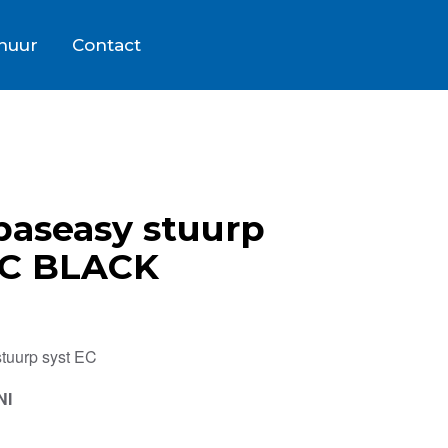
rhuur
Contact
 baseasy stuurp
EC BLACK
stuurp syst EC
NI