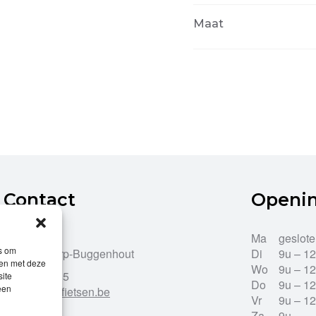
Maat
Contact
Openi
Dries 43
Ma
geslot
es om
9255 Opdorp-Buggenhout
Di
9u – 1
men met deze
Wo
9u – 1
052/33.27.85
site
Do
9u – 1
een
info@leroy-fietsen.be
Vr
9u – 1
Za
9u