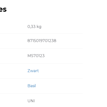
es
0,33 kg
8715019701238
MS70123
Zwart
Basil
UNI