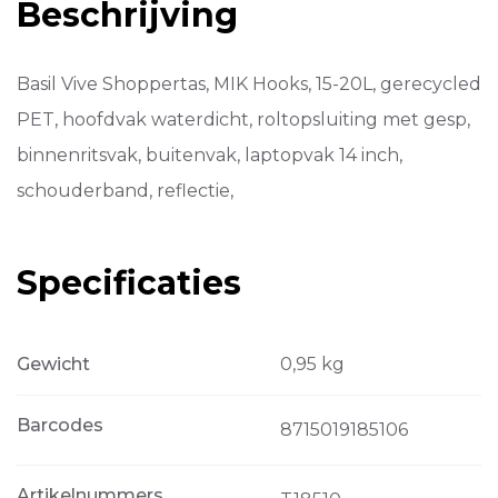
Beschrijving
wit/zwar
Zwart-
Wit
aantal
Basil Vive Shoppertas, MIK Hooks, 15-20L, gerecycled
PET, hoofdvak waterdicht, roltopsluiting met gesp,
binnenritsvak, buitenvak, laptopvak 14 inch,
schouderband, reflectie,
Specificaties
Gewicht
0,95 kg
Barcodes
8715019185106
Artikelnummers