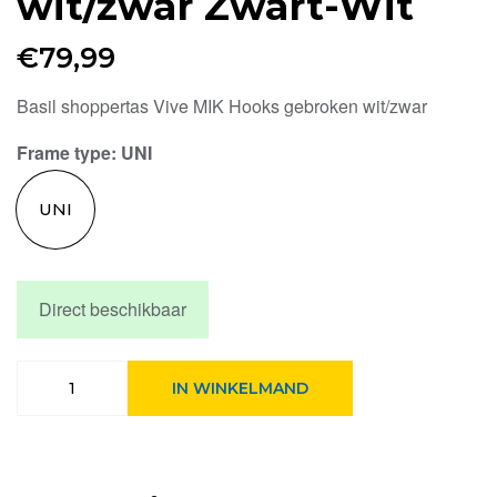
wit/zwar Zwart-Wit
€
79,99
Basil shoppertas Vive MIK Hooks gebroken wit/zwar
Frame type
: UNI
UNI
Direct beschikbaar
Basil
IN WINKELMAND
shoppertas
Vive
MIK
Hooks
gebroken