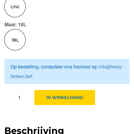
UNI
Maat
: 18L
18L
Op bestelling, contacteer ons hiervoor op
info@leroy-
fietsen.be
!
Basil
IN WINKELMAND
Umhängetasche
Flair
grün
Groen
aantal
Beschrijving