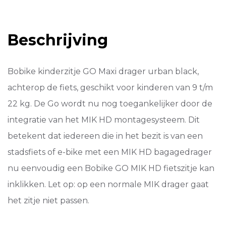
Maxi
drager
MIK-
Beschrijving
HD
urban
bla
Black
Bobike kinderzitje GO Maxi drager urban black,
aantal
achterop de fiets, geschikt voor kinderen van 9 t/m
22 kg. De Go wordt nu nog toegankelijker door de
integratie van het MIK HD montagesysteem. Dit
betekent dat iedereen die in het bezit is van een
stadsfiets of e-bike met een MIK HD bagagedrager
nu eenvoudig een Bobike GO MIK HD fietszitje kan
inklikken. Let op: op een normale MIK drager gaat
het zitje niet passen.