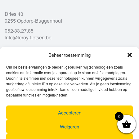
Dries 43
9255 Opdorp-Buggenhout
052/33.27.85
info@leroy-fietsen.be
Beheer toestemming
Openingsuren
Om de beste ervaringen te bieden, gebruiken wij technologieën zoals
cookies om informatie over je apparaat op te slaan en/of te raadplegen.
Ma
gesloten
Door in te stemmen met deze technologieën kunnen wij gegevens zoals
Di
9u – 12u
13u – 18u00
surfgedrag of unieke ID's op deze site verwerken. Als je geen toestemming
Wo
9u – 12u
13u – 18u00
geeft of uw toestemming intrekt, kan dit een nadelige invloed hebben op
Do
9u – 12u
13u – 18u00
bepaalde functies en mogelijkheden.
Vr
9u – 12u
13u – 18u00
Za
9u
17u
Accepteren
Zo
gesloten
0
Weigeren