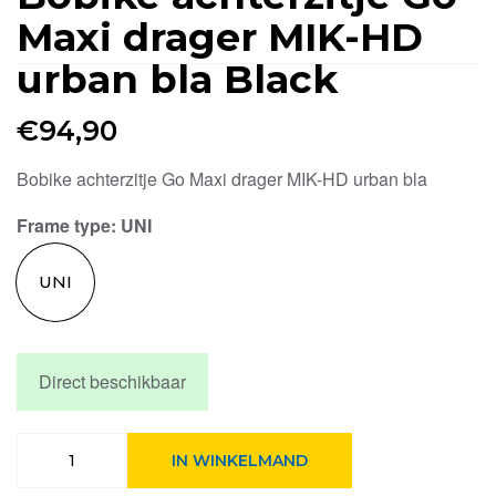
Maxi drager MIK-HD
urban bla Black
€
94,90
Bobike achterzitje Go Maxi drager MIK-HD urban bla
Frame type
: UNI
UNI
Direct beschikbaar
Bobike
IN WINKELMAND
achterzitje
Go