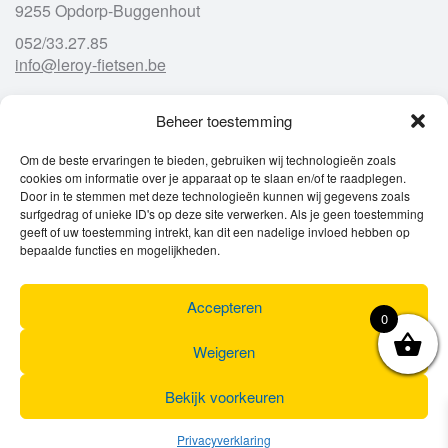
9255 Opdorp-Buggenhout
052/33.27.85
info@leroy-fietsen.be
Beheer toestemming
Openingsuren
Om de beste ervaringen te bieden, gebruiken wij technologieën zoals
cookies om informatie over je apparaat op te slaan en/of te raadplegen.
Ma
gesloten
Door in te stemmen met deze technologieën kunnen wij gegevens zoals
Di
9u – 12u
13u – 18u00
surfgedrag of unieke ID's op deze site verwerken. Als je geen toestemming
Wo
9u – 12u
13u – 18u00
geeft of uw toestemming intrekt, kan dit een nadelige invloed hebben op
Do
9u – 12u
13u – 18u00
bepaalde functies en mogelijkheden.
Vr
9u – 12u
13u – 18u00
Za
9u
17u
Accepteren
Zo
gesloten
0
Weigeren
Bekijk voorkeuren
Privacyverklaring