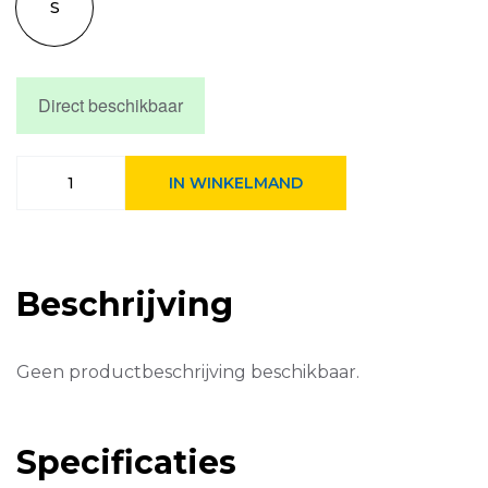
S
Direct beschikbaar
Giro
IN WINKELMAND
Bike
Giro
Scamp
II
Matte
Beschrijving
Blue/green
Towers
aantal
Geen productbeschrijving beschikbaar.
Specificaties