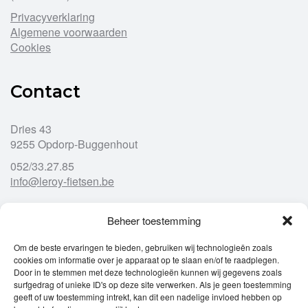
Privacyverklaring
Algemene voorwaarden
Cookies
Contact
Dries 43
9255 Opdorp-Buggenhout
052/33.27.85
info@leroy-fietsen.be
Beheer toestemming
Openingsuren
Om de beste ervaringen te bieden, gebruiken wij technologieën zoals
cookies om informatie over je apparaat op te slaan en/of te raadplegen.
Ma
gesloten
Door in te stemmen met deze technologieën kunnen wij gegevens zoals
Di
9u – 12u
13u – 18u00
surfgedrag of unieke ID's op deze site verwerken. Als je geen toestemming
Wo
9u – 12u
13u – 18u00
geeft of uw toestemming intrekt, kan dit een nadelige invloed hebben op