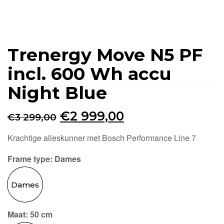
Trenergy Move N5 PF
incl. 600 Wh accu
Night Blue
Oorspronkelijke
Huidige
€
2 999,00
€
3 299,00
prijs
prijs
Krachtige alleskunner met Bosch Performance Line 7
was:
is:
Frame type
: Dames
€3
€2
299,00.
999,00.
Dames
Maat
: 50 cm