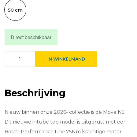
50 cm
Direct beschikbaar
Trenergy
IN WINKELMAND
Move
N5
PF
incl.
600
Beschrijving
Wh
accu
Night
Blue
Nieuw binnen onze 2026- collectie is de Move N5.
aantal
Dit nieuwe intube top model is uitgerust met een
Bosch Performance Line 75Nm krachtige motor.