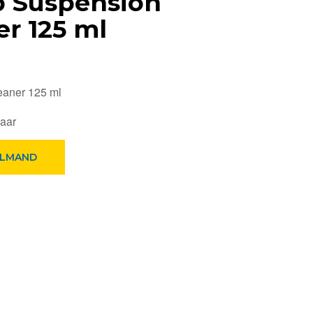
 Suspension
er 125 ml
eaner 125 ml
baar
ELMAND