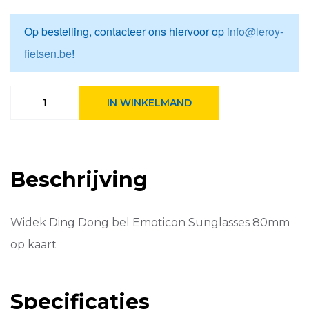
Op bestelling, contacteer ons hiervoor op
info@leroy-
fietsen.be
!
Widek
IN WINKELMAND
bel
Ding
Dong
Emoticon
sunglas
Beschrijving
krt
Wit/Geel
aantal
Widek Ding Dong bel Emoticon Sunglasses 80mm
op kaart
Specificaties