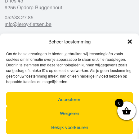
Dries 43
9255 Opdorp-Buggenhout
052/33.27.85
info@leroy-fietsen.be
Beheer toestemming
Openingsuren
Om de beste ervaringen te bieden, gebruiken wij technologieën zoals
cookies om informatie over je apparaat op te slaan en/of te raadplegen.
Ma
gesloten
Door in te stemmen met deze technologieën kunnen wij gegevens zoals
Di
9u – 12u
13u – 18u00
surfgedrag of unieke ID's op deze site verwerken. Als je geen toestemming
Wo
9u – 12u
13u – 18u00
geeft of uw toestemming intrekt, kan dit een nadelige invloed hebben op
Do
9u – 12u
13u – 18u00
bepaalde functies en mogelijkheden.
Vr
9u – 12u
13u – 18u00
Za
9u
17u
Accepteren
Zo
gesloten
0
Weigeren
Bekijk voorkeuren