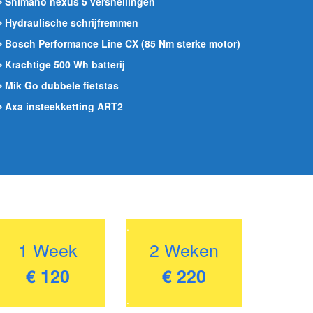
 Shimano nexus 5 versnellingen
 Hydraulische schrijfremmen
 Bosch Performance Line CX (85 Nm sterke motor)
 Krachtige 500 Wh batterij
 Mik Go dubbele fietstas
 Axa insteekketting ART2
.
1 Week
2 Weken
€ 120
€ 220
.