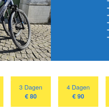
⇒
⇒
⇒
⇒
⇒
⇒
.
.
.
3 Dagen
4 Dagen
€ 80
€ 90
.
.
.