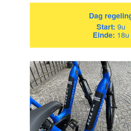
.
Dag regelin
9u
Start:
18u
Einde:
.