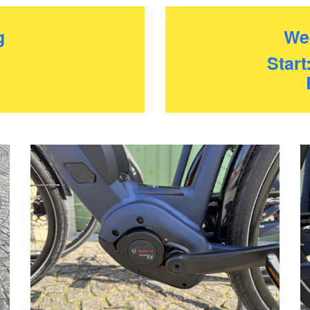
.
g
We
Start