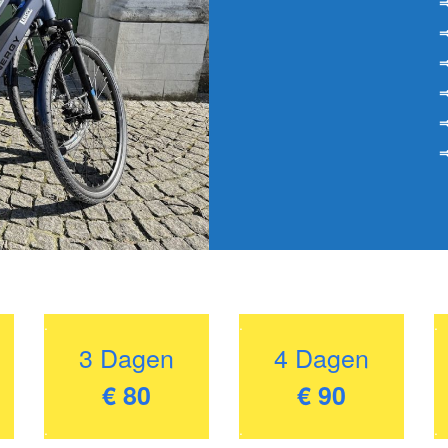
⇒
⇒
⇒
⇒
⇒
⇒
.
.
.
3 Dagen
4 Dagen
€ 80
€ 90
.
.
.