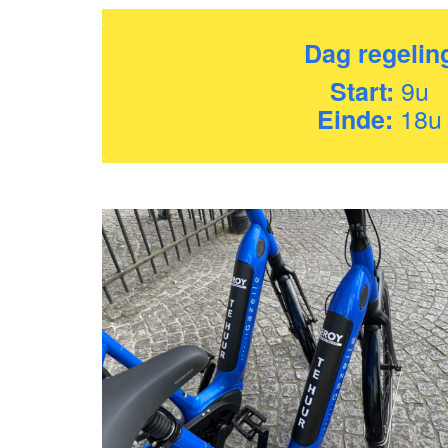
.
Dag regelin
9u
Start:
18u
Einde:
.