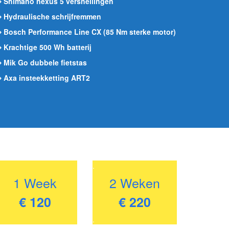
 Shimano nexus 5 versnellingen
 Hydraulische schrijfremmen
 Bosch Performance Line CX (85 Nm sterke motor)
 Krachtige 500 Wh batterij
 Mik Go dubbele fietstas
 Axa insteekketting ART2
.
1 Week
2 Weken
€ 120
€ 220
.