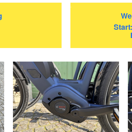
.
g
We
Start