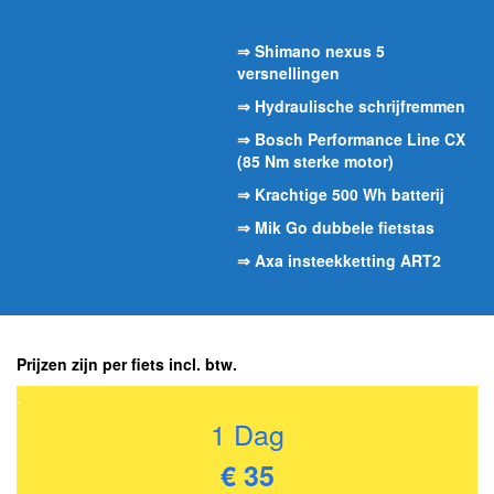
⇒ Shimano nexus 5
versnellingen
⇒ Hydraulische schrijfremmen
⇒ Bosch Performance Line CX
(85 Nm sterke motor)
⇒ Krachtige 500 Wh batterij
⇒ Mik Go dubbele fietstas
⇒ Axa insteekketting ART2
Prijzen zijn per fiets incl. btw.
.
1 Dag
€ 35