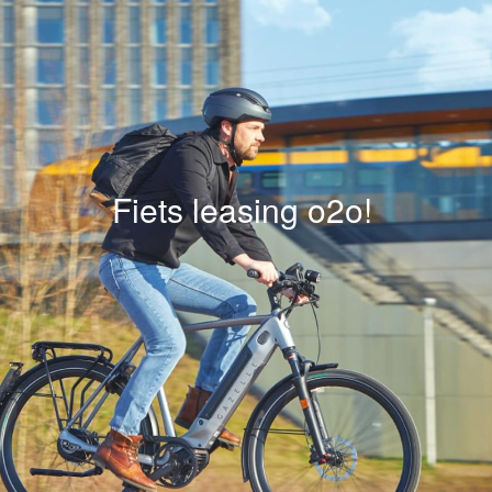
Fiets leasing o2o!