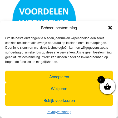
Beheer toestemming
Om de beste ervaringen te bieden, gebruiken wij technologieën zoals
cookies om informatie over je apparaat op te slaan en/of te raadplegen.
Door in te stemmen met deze technologieën kunnen wij gegevens zoals
surfgedrag of unieke ID's op deze site verwerken. Als je geen toestemming
geeft of uw toestemming intrekt, kan dit een nadelige invloed hebben op
bepaalde functies en mogelijkheden.
Accepteren
Voor iedereen
(arbeiders, bedienden, kader)
0
Groen imago
100% fiscale aftrekbaarheid
Weigeren
120% fiscale aftrekbaarheid bij investeringen voor
fietsfaciliteiten
(douches, fietsenstallingen, …)
Bekijk voorkeuren
Loonruil = budget-neutraal
Procentueel gebruik van de fiets voor
woon-werkverkeer
Privacyverklaring
vastleggen naar werknemer toe (verklaring op eer)