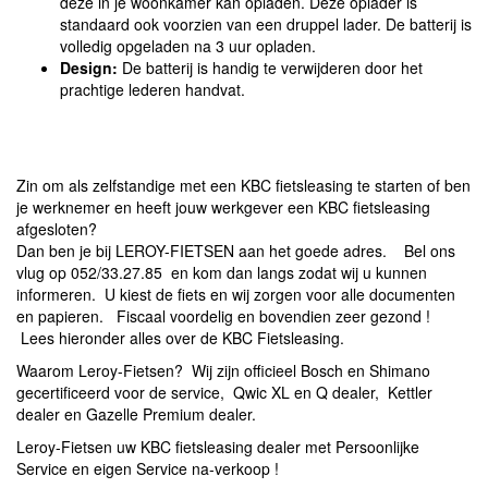
deze in je woonkamer kan opladen. Deze oplader is
standaard ook voorzien van een druppel lader. De batterij is
volledig opgeladen na 3 uur opladen.
Design:
De batterij is handig te verwijderen door het
prachtige lederen handvat.
Zin om als zelfstandige met een KBC fietsleasing te starten of ben
je werknemer en heeft jouw werkgever een KBC fietsleasing
afgesloten?
Dan ben je bij LEROY-FIETSEN aan het goede adres. Bel ons
vlug op 052/33.27.85 en kom dan langs zodat wij u kunnen
informeren. U kiest de fiets en wij zorgen voor alle documenten
en papieren. Fiscaal voordelig en bovendien zeer gezond !
Lees hieronder alles over de KBC Fietsleasing.
Waarom Leroy-Fietsen? Wij zijn officieel Bosch en Shimano
gecertificeerd voor de service, Qwic XL en Q dealer, Kettler
dealer en Gazelle Premium dealer.
Leroy-Fietsen uw KBC fietsleasing dealer met Persoonlijke
Service en eigen Service na-verkoop !