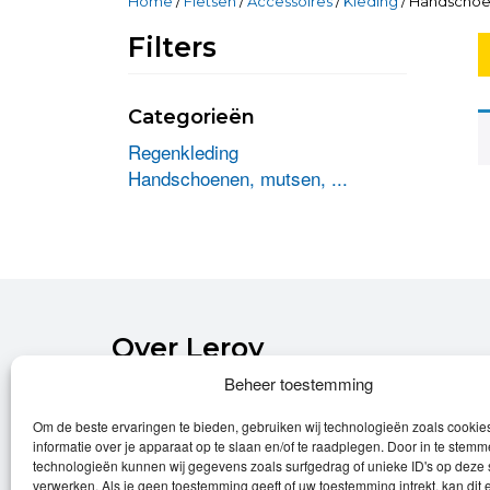
Home
/
Fietsen
/
Accessoires
/
Kleding
/ Handschoen
Filters
Categorieën
Regenkleding
Handschoenen, mutsen, ...
Over Leroy
Beheer toestemming
Leroy verzorgt de verkoop, het onderhoud
Om de beste ervaringen te bieden, gebruiken wij technologieën zoals cooki
en eventuele herstellingen van
informatie over je apparaat op te slaan en/of te raadplegen. Door in te stem
(elektrische) fietsen.
technologieën kunnen wij gegevens zoals surfgedrag of unieke ID's op deze 
verwerken. Als je geen toestemming geeft of uw toestemming intrekt, kan dit 