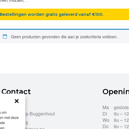
en, mutsen, ...
Bestellingen worden gratis geleverd vanaf €100.
Geen producten gevonden die aan je zoekcriteria voldoen.
Contact
Openi
Dries 43
Ma
geslot
es om
9255 Opdorp-Buggenhout
Di
9u – 1
men met deze
Wo
9u – 1
052/33.27.85
site
Do
9u – 1
een