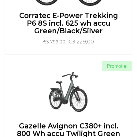
worden
op
de
Corratec E-Power Trekking
productpagina
P6 8S incl. 625 wh accu
Green/Black/Silver
Oorspronkelijke
Huidige
€
3 229,00
€
3 799,00
prijs
prijs
was:
is:
Dit
€3
€3
product
Promotie!
799,00.
229,00.
heeft
meerdere
variaties.
Deze
optie
kan
gekozen
worden
op
de
Gazelle Avignon C380+ incl.
productpagina
800 Wh accu Twilight Green