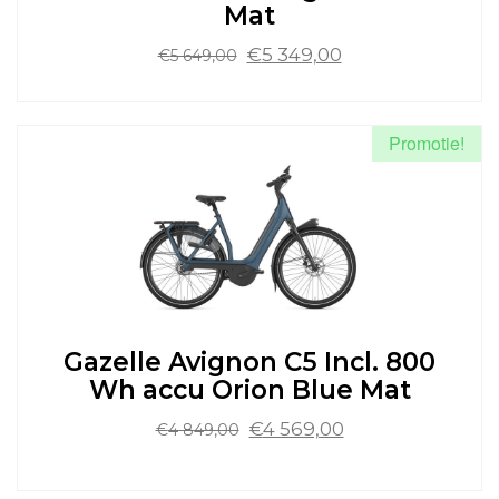
Mat
Oorspronkelijke
Huidige
€
5 349,00
€
5 649,00
prijs
prijs
was:
is:
Dit
€5
€5
product
Promotie!
649,00.
349,00.
heeft
meerdere
variaties.
Deze
optie
kan
gekozen
worden
op
de
Gazelle Avignon C5 Incl. 800
productpagina
Wh accu Orion Blue Mat
Oorspronkelijke
Huidige
€
4 569,00
€
4 849,00
prijs
prijs
was:
is:
Dit