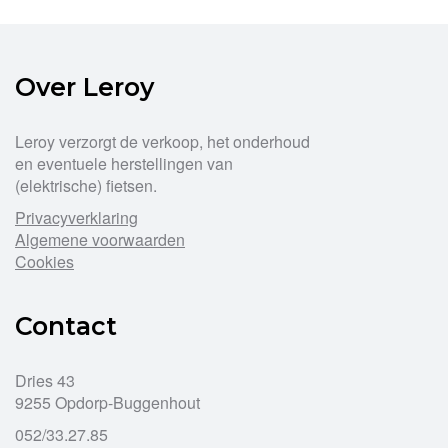
kan
gekozen
worden
op
Over Leroy
de
productpagina
Leroy verzorgt de verkoop, het onderhoud
en eventuele herstellingen van
(elektrische) fietsen.
Privacyverklaring
Algemene voorwaarden
Cookies
Contact
Dries 43
9255 Opdorp-Buggenhout
052/33.27.85