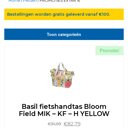
Home
/
Fietsen
/ PROMOTIES EXTRA %
Bestellingen worden gratis geleverd vanaf €100.
Toon categorieën
Promotie!
Basil fietshandtas Bloom
Field MIK – KF – H YELLOW
Oorspronkelijke
Huidige
€
82,79
€
91,99