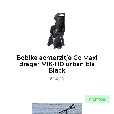
€119,99.
€101,00.
product
heeft
meerdere
variaties.
Deze
optie
kan
gekozen
worden
op
de
Bobike achterzitje Go Maxi
productpagina
drager MIK-HD urban bla
Black
€
94,90
Dit
product
Promotie!
heeft
meerdere
variaties.