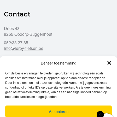
Contact
Dries 43
9255 Opdorp-Buggenhout
052/33.27.85
info@leroy-fietsen.be
Beheer toestemming
Openingsuren
Om de beste ervaringen te bieden, gebruiken wij technologieën zoals
cookies om informatie over je apparaat op te slaan en/of te raadplegen.
Ma
gesloten
Door in te stemmen met deze technologieën kunnen wij gegevens zoals
Di
9u – 12u
13u – 18u00
surfgedrag of unieke ID's op deze site verwerken. Als je geen toestemming
Wo
9u – 12u
13u – 18u00
geeft of uw toestemming intrekt, kan dit een nadelige invloed hebben op
Do
9u – 12u
13u – 18u00
bepaalde functies en mogelijkheden.
Vr
9u – 12u
13u – 18u00
Za
9u
17u
Accepteren
Zo
gesloten
0