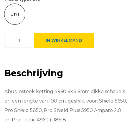
UNI
Abus
IN WINKELMAND
insteekketting
4960
6KS
100cm
Zwart
Beschrijving
aantal
Abus insteek ketting 4960 6KS 6mm dikke schakels
en een lengte van 100 cm, geshikt voor: Shield 5650,
Pro Shield 5850, Pro Shield Plus 5950 Amparo 2.0
en Pro Tectic 4960.), 18618