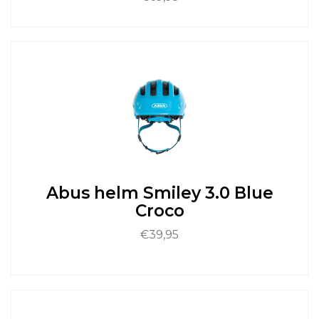
Dit
product
heeft
meerdere
variaties.
Deze
optie
kan
gekozen
worden
op
de
Abus helm Smiley 3.0 Blue
productpagina
Croco
€
39,95
Dit
product
heeft
meerdere