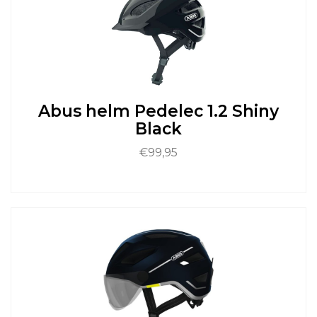
Deze
optie
kan
gekozen
worden
op
de
Abus helm Pedelec 1.2 Shiny
productpagina
Black
€
99,95
Dit
product
heeft
meerdere
variaties.
Deze
optie
kan
gekozen
worden