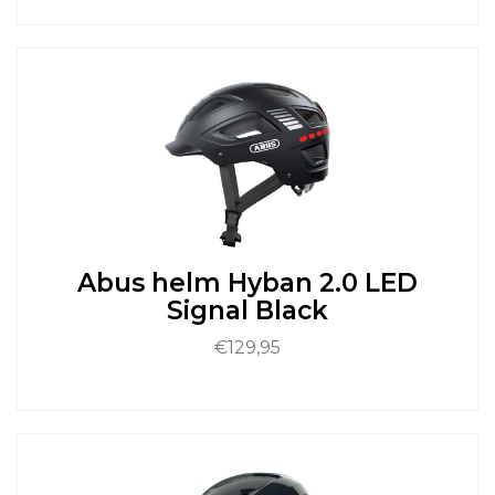
Dit
product
heeft
meerdere
variaties.
Deze
optie
kan
gekozen
worden
op
de
Abus helm Hyban 2.0 LED
productpagina
Signal Black
€
129,95
Dit
product
heeft
meerdere
variaties.