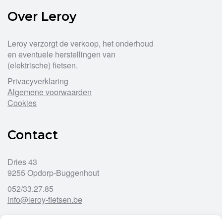
worden
Over Leroy
op
de
productpagina
Leroy verzorgt de verkoop, het onderhoud
en eventuele herstellingen van
(elektrische) fietsen.
Privacyverklaring
Algemene voorwaarden
Cookies
Contact
Dries 43
9255 Opdorp-Buggenhout
052/33.27.85
info@leroy-fietsen.be