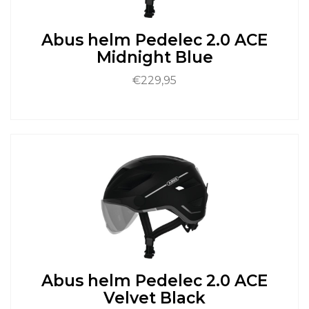
op
de
Abus helm Pedelec 2.0 ACE
productpagina
Midnight Blue
€
229,95
Dit
product
heeft
meerdere
variaties.
Deze
optie
kan
gekozen
worden
op
de
Abus helm Pedelec 2.0 ACE
productpagina
Velvet Black