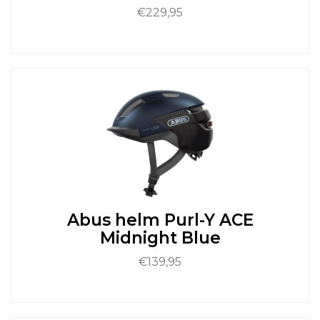
€
229,95
Dit
product
heeft
meerdere
variaties.
Deze
optie
kan
gekozen
worden
op
de
Abus helm Purl-Y ACE
productpagina
Midnight Blue
€
139,95
Dit
product