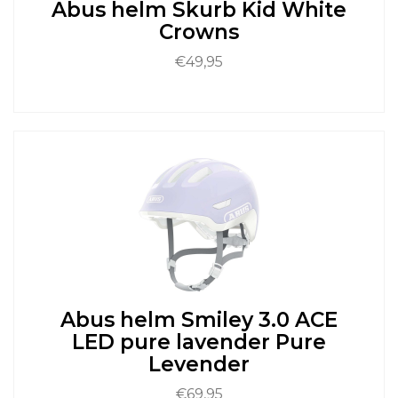
Abus helm Skurb Kid White
productpagina
Crowns
€
49,95
Dit
product
heeft
meerdere
variaties.
Deze
optie
kan
gekozen
worden
op
de
Abus helm Smiley 3.0 ACE
productpagina
LED pure lavender Pure
Levender
€
69,95