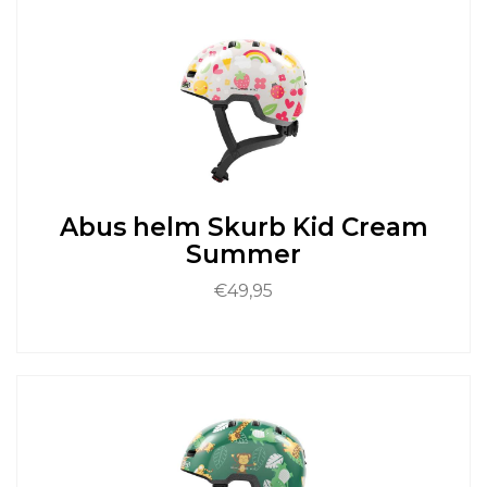
heeft
meerdere
variaties.
Deze
optie
kan
gekozen
worden
op
de
Abus helm Skurb Kid Cream
productpagina
Summer
€
49,95
Dit
product
heeft
meerdere
variaties.
Deze
optie