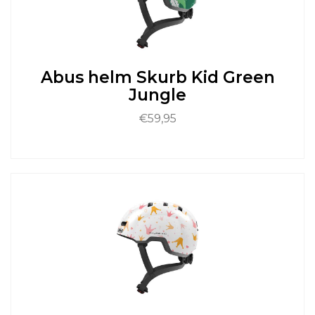
kan
gekozen
worden
op
de
Abus helm Skurb Kid Green
productpagina
Jungle
€
59,95
Dit
product
heeft
meerdere
variaties.
Deze
optie
kan
gekozen
worden
op
de