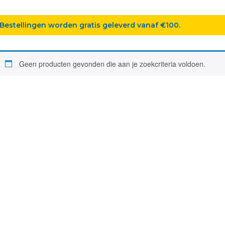
Bestellingen worden gratis geleverd vanaf €100.
Geen producten gevonden die aan je zoekcriteria voldoen.