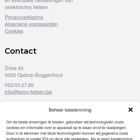
en eventuele herstellingen van
(elektrische) fietsen.
Privacyverklaring
Algemene voorwaarden
Cookies
Contact
Dries 43
9255 Opdorp-Buggenhout
052/33.27.85
info@leroy-fietsen.be
Beheer toestemming
Openingsuren
Om de beste ervaringen te bieden, gebruiken wij technologieën zoals
cookies om informatie over je apparaat op te slaan en/of te raadplegen.
Ma
gesloten
Door in te stemmen met deze technologieën kunnen wij gegevens zoals
Di
9u – 12u
13u – 18u00
surfgedrag of unieke ID's op deze site verwerken. Als je geen toestemming