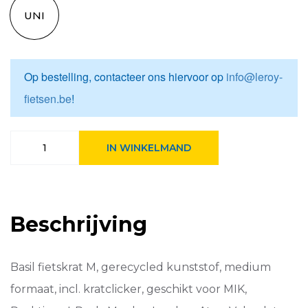
UNI
Op bestelling, contacteer ons hiervoor op
info@leroy-
fietsen.be
!
Basil
IN WINKELMAND
fietskrat
M
29.5L
recycled
Moss
Beschrijving
Green
aantal
Basil fietskrat M, gerecycled kunststof, medium
formaat, incl. kratclicker, geschikt voor MIK,