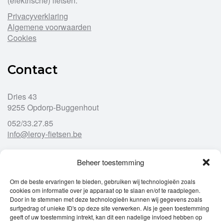
(elektrische) fietsen.
Privacyverklaring
Algemene voorwaarden
Cookies
Contact
Dries 43
9255 Opdorp-Buggenhout
052/33.27.85
info@leroy-fietsen.be
Beheer toestemming
Openingsuren
Om de beste ervaringen te bieden, gebruiken wij technologieën zoals
cookies om informatie over je apparaat op te slaan en/of te raadplegen.
Ma
gesloten
Door in te stemmen met deze technologieën kunnen wij gegevens zoals
Di
9u – 12u
13u – 18u00
surfgedrag of unieke ID's op deze site verwerken. Als je geen toestemming
Wo
9u – 12u
13u – 18u00
geeft of uw toestemming intrekt, kan dit een nadelige invloed hebben op