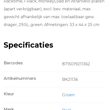
Racktime, I-Rack, MonkeyLoad en AtranVelo platen
(apart verkrijgbaar), excl. bev. materiaal, max.
gewicht afhankelijk van max. toelaatbaar gew.
drager, 29.5L, green. Afmetingen: 33 x 44 x 25 cm
Specificaties
Barcodes
8715019211362
Artikelnummers
BK21136
Kleur
Groen
Merk