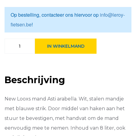
Op bestelling, contacteer ons hiervoor op
info@leroy-
fietsen.be
!
New
IN WINKELMAND
Looxs
fietsmandje
Asti
arabella
8L
Beschrijving
26x17x1
Wit
aantal
New Looxs mand Asti arabella. Wit, stalen mandje
met blauwe strik. Door middel van haken aan het
stuur te bevestigen, met handvat om de mand
eenvoudig mee te nemen. Inhoud van 8 liter, ook