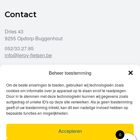
Contact
Dries 43
9255 Opdorp-Buggenhout
052/33.27.85
info@leroy-fietsen.be
Beheer toestemming
Openingsuren
Om de beste ervaringen te bieden, gebruiken wij technologieën zoals
cookies om informatie over je apparaat op te slaan en/of te raadplegen.
Ma
gesloten
Door in te stemmen met deze technologieën kunnen wij gegevens zoals
Di
9u – 12u
13u – 18u00
surfgedrag of unieke ID's op deze site verwerken. Als je geen toestemming
Wo
9u – 12u
13u – 18u00
geeft of uw toestemming intrekt, kan dit een nadelige invloed hebben op
Do
9u – 12u
13u – 18u00
bepaalde functies en mogelijkheden.
Vr
9u – 12u
13u – 18u00
Za
9u
17u
Accepteren
Zo
gesloten
0