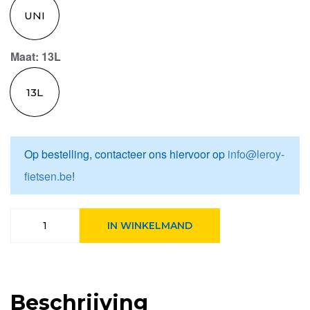
UNI
Maat
: 13L
13L
Op bestelling, contacteer ons hiervoor op
info@leroy-
fietsen.be
!
Basil
IN WINKELMAND
fietstas
enkel
Malaga
Black
aantal
Beschrijving