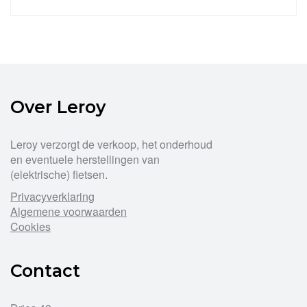
Dit
product
heeft
meerdere
variaties.
Deze
optie
Over Leroy
kan
gekozen
worden
Leroy verzorgt de verkoop, het onderhoud
op
en eventuele herstellingen van
de
(elektrische) fietsen.
productpagina
Privacyverklaring
Algemene voorwaarden
Cookies
Contact