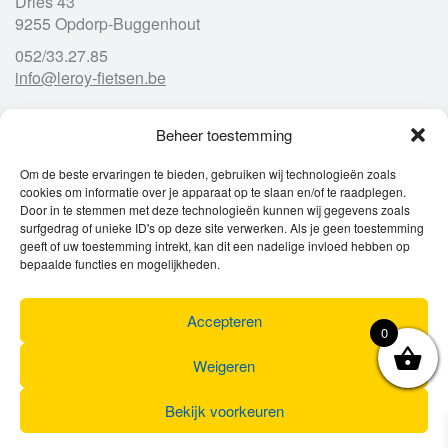
Dries 43
9255 Opdorp-Buggenhout
052/33.27.85
info@leroy-fietsen.be
Beheer toestemming
Openingsuren
Om de beste ervaringen te bieden, gebruiken wij technologieën zoals
cookies om informatie over je apparaat op te slaan en/of te raadplegen.
Ma
gesloten
Door in te stemmen met deze technologieën kunnen wij gegevens zoals
Di
9u – 12u
13u – 18u00
surfgedrag of unieke ID's op deze site verwerken. Als je geen toestemming
Wo
9u – 12u
13u – 18u00
geeft of uw toestemming intrekt, kan dit een nadelige invloed hebben op
Do
9u – 12u
13u – 18u00
bepaalde functies en mogelijkheden.
Vr
9u – 12u
13u – 18u00
Za
9u
17u
Accepteren
Zo
gesloten
0
Weigeren
Bekijk voorkeuren