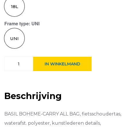
18L
Frame type
: UNI
UNI
Basil
IN WINKELMAND
schoudertas
Boheme
Charcoal
aantal
Beschrijving
BASIL BOHEME-CARRY ALL BAG, fietsschoudertas,
waterafst. polyester, kunstlederen details,