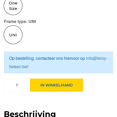
One
Size
Frame type
: UNI
UNI
Op bestelling, contacteer ons hiervoor op
info@leroy-
fietsen.be
!
Basil
IN WINKELMAND
zadeldek
Noir
midnight
ZWART
aantal
Beschrijving