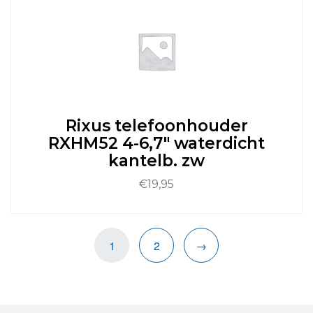
meerdere
variaties.
Deze
optie
kan
gekozen
worden
op
de
Rixus telefoonhouder
productpagina
RXHM52 4-6,7″ waterdicht
kantelb. zw
€
19,95
1
2
→