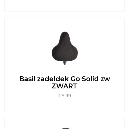
Dit
product
heeft
meerdere
variaties.
Deze
optie
kan
gekozen
worden
op
de
Basil zadeldek Go Solid zw
productpagina
ZWART
€
9,99
Dit
product
heeft
meerdere