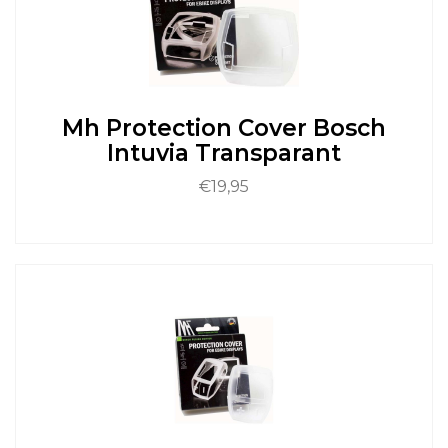
optie
kan
gekozen
worden
op
de
Mh Protection Cover Bosch
productpagina
Intuvia Transparant
€
19,95
Dit
product
heeft
meerdere
variaties.
Deze
optie
kan
gekozen
worden
op