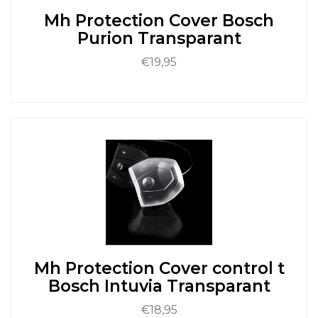
de
Mh Protection Cover Bosch
productpagina
Purion Transparant
€
19,95
Dit
product
heeft
meerdere
variaties.
Deze
optie
kan
gekozen
worden
op
de
Mh Protection Cover control t
productpagina
Bosch Intuvia Transparant
€
18,95