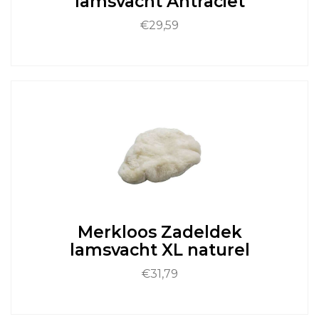
lamsvacht Antraciet
€
29,59
Dit
product
heeft
meerdere
variaties.
Deze
optie
kan
gekozen
worden
op
de
Merkloos Zadeldek
productpagina
lamsvacht XL naturel
€
31,79
Dit