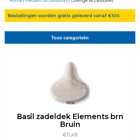
Home
/
Fietsen
/
Accessoires
/ Overige Accessoires
Bestellingen worden gratis geleverd vanaf €100.
Toon categorieën
Basil zadeldek Elements brn
Bruin
€
11,49