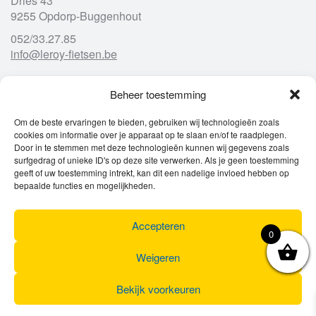
Dries 43
9255 Opdorp-Buggenhout
052/33.27.85
info@leroy-fietsen.be
Beheer toestemming
Openingsuren
Om de beste ervaringen te bieden, gebruiken wij technologieën zoals
cookies om informatie over je apparaat op te slaan en/of te raadplegen.
Ma
gesloten
Door in te stemmen met deze technologieën kunnen wij gegevens zoals
Di
9u – 12u
13u – 18u00
surfgedrag of unieke ID's op deze site verwerken. Als je geen toestemming
Wo
9u – 12u
13u – 18u00
geeft of uw toestemming intrekt, kan dit een nadelige invloed hebben op
Do
9u – 12u
13u – 18u00
bepaalde functies en mogelijkheden.
Vr
9u – 12u
13u – 18u00
Za
9u
17u
Accepteren
Zo
gesloten
0
Weigeren
Bekijk voorkeuren