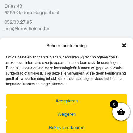
Dries 43
9255 Opdorp-Buggenhout
052/33.27.85
info@leroy-fietsen.be
Beheer toestemming
Openingsuren
Om de beste ervaringen te bieden, gebruiken wij technologieën zoals
cookies om informatie over je apparaat op te slaan en/of te raadplegen.
Ma
gesloten
Door in te stemmen met deze technologieën kunnen wij gegevens zoals
Di
9u – 12u
13u – 18u00
surfgedrag of unieke ID's op deze site verwerken. Als je geen toestemming
Wo
9u – 12u
13u – 18u00
geeft of uw toestemming intrekt, kan dit een nadelige invloed hebben op
Do
9u – 12u
13u – 18u00
bepaalde functies en mogelijkheden.
Vr
9u – 12u
13u – 18u00
Za
9u
17u
Accepteren
Zo
gesloten
0
Weigeren
Bekijk voorkeuren