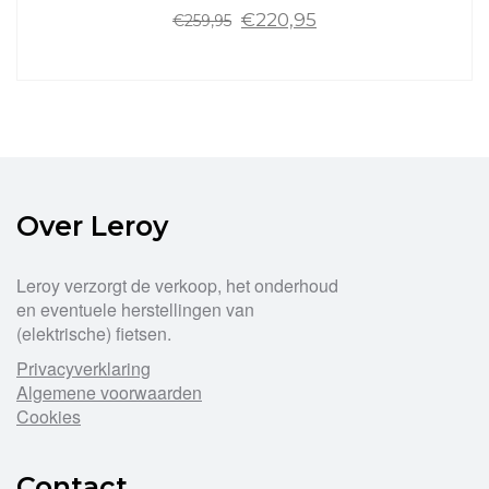
Oorspronkelijke
Huidige
€
220,95
€
259,95
prijs
prijs
was:
is:
Dit
€259,95.
€220,95.
product
heeft
meerdere
variaties.
Deze
optie
Over Leroy
kan
gekozen
worden
Leroy verzorgt de verkoop, het onderhoud
op
en eventuele herstellingen van
de
(elektrische) fietsen.
productpagina
Privacyverklaring
Algemene voorwaarden
Cookies
Contact