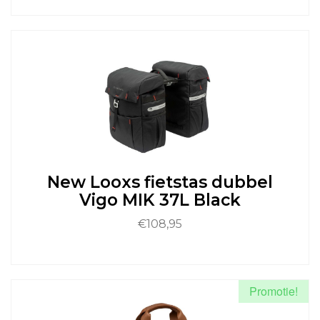
Dit
product
heeft
meerdere
variaties.
Deze
optie
kan
gekozen
worden
op
de
New Looxs fietstas dubbel
productpagina
Vigo MIK 37L Black
€
108,95
Dit
product
heeft
Promotie!
meerdere
variaties.