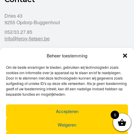
Dries 43
9255 Opdorp-Buggenhout
052/33.27.85
info@leroy-fietsen.be
Beheer toestemming
Openingsuren
Om de beste ervaringen te bieden, gebruiken wij technologieën zoals
cookies om informatie over je apparaat op te slaan en/of te raadplegen.
Ma
gesloten
Door in te stemmen met deze technologieën kunnen wij gegevens zoals
Di
9u – 12u
13u – 18u00
surfgedrag of unieke ID's op deze site verwerken. Als je geen toestemming
Wo
9u – 12u
13u – 18u00
geeft of uw toestemming intrekt, kan dit een nadelige invloed hebben op
Do
9u – 12u
13u – 18u00
bepaalde functies en mogelijkheden.
Vr
9u – 12u
13u – 18u00
Za
9u
17u
Accepteren
Zo
gesloten
0
Weigeren