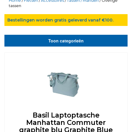
Home
/
Fietsen
/
Accessoires
/
Tassen / Manden
/ Overige
tassen
Bestellingen worden gratis geleverd vanaf €100.
Toon categorieën
Basil Laptoptasche
Manhattan Commuter
graphite blu Graphite Blue