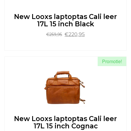
op
de
New Looxs laptoptas Cali leer
productpagina
17L 15 inch Black
Oorspronkelijke
Huidige
€
220,95
€
259,95
prijs
prijs
was:
is:
Dit
€259,95.
€220,95.
product
heeft
Promotie!
meerdere
variaties.
Deze
optie
kan
gekozen
worden
op
de
New Looxs laptoptas Cali leer
productpagina
17L 15 inch Cognac