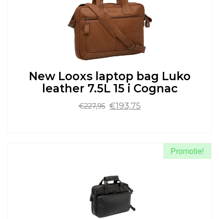
Deze
optie
kan
gekozen
worden
op
de
New Looxs laptop bag Luko
productpagina
leather 7.5L 15 i Cognac
Oorspronkelijke
Huidige
€
193,75
€
227,95
prijs
prijs
was:
is:
Dit
€227,95.
€193,75.
product
heeft
Promotie!
meerdere
variaties.
Deze
optie
kan
gekozen
worden