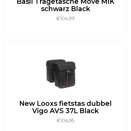
Basil Tragetasche Move MIK
productpagina
schwarz Black
€
104,99
Dit
product
heeft
meerdere
variaties.
Deze
optie
kan
gekozen
worden
op
de
New Looxs fietstas dubbel
productpagina
Vigo AVS 37L Black
€
104,95