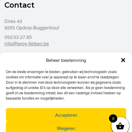
Contact
Dries 43
9255 Opdorp-Buggenhout
052/33.27.85
info@leroy-fietsen.be
Beheer toestemming
Openingsuren
Om de beste ervaringen te bieden, gebruiken wij technologieën zoals
cookies om informatie over je apparaat op te slaan en/of te raadplegen.
Ma
gesloten
Door in te stemmen met deze technologieën kunnen wij gegevens zoals
Di
9u – 12u
13u – 18u00
surfgedrag of unieke ID's op deze site verwerken. Als je geen toestemming
Wo
9u – 12u
13u – 18u00
geeft of uw toestemming intrekt, kan dit een nadelige invloed hebben op
Do
9u – 12u
13u – 18u00
bepaalde functies en mogelijkheden.
Vr
9u – 12u
13u – 18u00
Za
9u
17u
Accepteren
Zo
gesloten
0
Weigeren