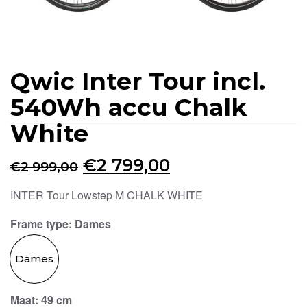
Qwic Inter Tour incl.
540Wh accu Chalk
White
Oorspronkelijke
Huidige
€
2 799,00
€
2 999,00
prijs
prijs
INTER Tour Lowstep M CHALK WHITE
was:
is:
Frame type
: Dames
€2
€2
999,00.
799,00.
Dames
Maat
: 49 cm