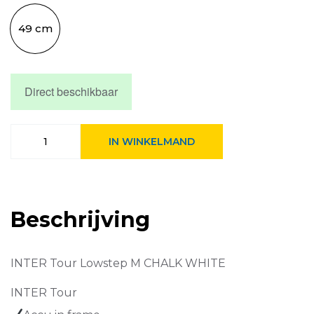
49 cm
Direct beschikbaar
Qwic
IN WINKELMAND
Inter
Tour
incl.
540Wh
accu
Beschrijving
Chalk
White
aantal
INTER Tour Lowstep M CHALK WHITE
INTER Tour