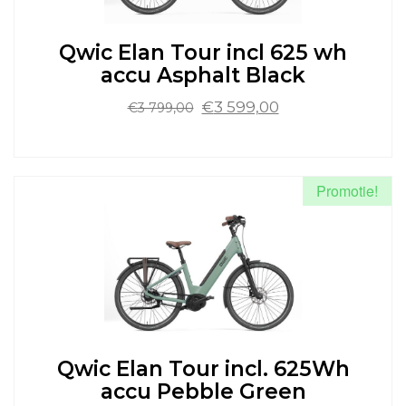
worden
op
de
Qwic Elan Tour incl 625 wh
productpagina
accu Asphalt Black
Oorspronkelijke
Huidige
€
3 599,00
€
3 799,00
prijs
prijs
was:
is:
Dit
€3
€3
product
799,00.
599,00.
heeft
Promotie!
meerdere
variaties.
Deze
optie
kan
gekozen
worden
op
de
Qwic Elan Tour incl. 625Wh
productpagina
accu Pebble Green