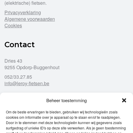
(elektrische) fietsen.
Privacyverklaring
Algemene voorwaarden
Cookies
Contact
Dries 43
9255 Opdorp-Buggenhout
052/33.27.85
info@leroy-fietsen.be
Beheer toestemming
Openingsuren
Om de beste ervaringen te bieden, gebruiken wij technologieën zoals
cookies om informatie over je apparaat op te slaan en/of te raadplegen.
Ma
gesloten
Door in te stemmen met deze technologieën kunnen wij gegevens zoals
Di
9u – 12u
13u – 18u00
surfgedrag of unieke ID's op deze site verwerken. Als je geen toestemming
Wo
9u – 12u
13u – 18u00