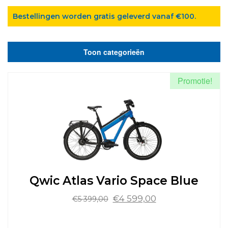
Bestellingen worden gratis geleverd vanaf €100.
Toon categorieën
Promotie!
Qwic Atlas Vario Space Blue
Oorspronkelijke
Huidige
€
4 599,00
€
5 399,00
prijs
prijs
was:
is:
Dit