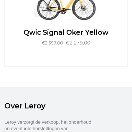
kan
gekozen
worden
op
de
Qwic Signal Oker Yellow
productpagina
Oorspronkelijke
Huidige
€
2 279,00
€
2 399,00
prijs
prijs
was:
is:
Dit
€2
€2
product
399,00.
279,00.
heeft
meerdere
variaties.
Deze
optie
kan
Over Leroy
gekozen
worden
op
Leroy verzorgt de verkoop, het onderhoud
de
en eventuele herstellingen van
productpagina