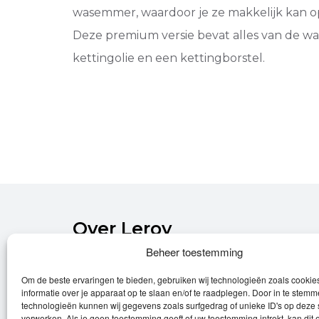
wasemmer, waardoor je ze makkelijk kan 
Deze premium versie bevat alles van de wa
kettingolie en een kettingborstel.
Over Leroy
Beheer toestemming
Leroy verzorgt de verkoop, het onderhoud
Om de beste ervaringen te bieden, gebruiken wij technologieën zoals cooki
en eventuele herstellingen van
informatie over je apparaat op te slaan en/of te raadplegen. Door in te stem
(elektrische) fietsen.
technologieën kunnen wij gegevens zoals surfgedrag of unieke ID's op deze 
verwerken. Als je geen toestemming geeft of uw toestemming intrekt, kan dit 