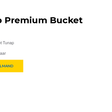
p Premium Bucket
t Tunap
baar
ELMAND