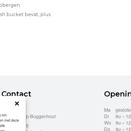
opbergen.
sh bucket bevat, plus
Contact
Openi
Dries 43
Ma
geslot
es om
9255 Opdorp-Buggenhout
Di
9u – 1
men met deze
Wo
9u – 1
052/33.27.85
site
Do
9u – 1
een