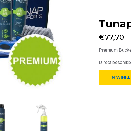
Tuna
€
77,70
Premium Bucke
Direct beschik
Tunap
IN WINK
Premium
Bucket
aantal