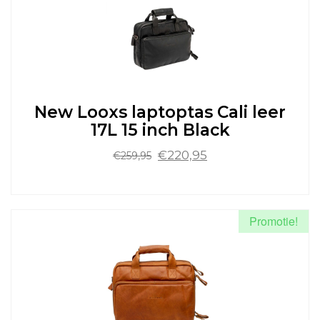
Deze
optie
kan
gekozen
worden
op
de
New Looxs laptoptas Cali leer
productpagina
17L 15 inch Black
Oorspronkelijke
Huidige
€
220,95
€
259,95
prijs
prijs
was:
is:
Dit
€259,95.
€220,95.
product
heeft
Promotie!
meerdere
variaties.
Deze
optie
kan
gekozen