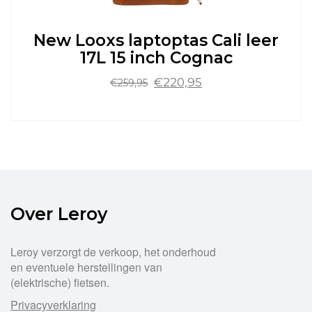
worden
op
de
New Looxs laptoptas Cali leer
productpagina
17L 15 inch Cognac
Oorspronkelijke
Huidige
€
220,95
€
259,95
prijs
prijs
was:
is:
Dit
€259,95.
€220,95.
product
heeft
meerdere
variaties.
Deze
optie
Over Leroy
kan
gekozen
worden
Leroy verzorgt de verkoop, het onderhoud
op
en eventuele herstellingen van
de
(elektrische) fietsen.
productpagina
Privacyverklaring