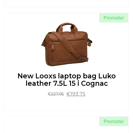
Dit
product
heeft
Promotie!
meerdere
variaties.
Deze
optie
kan
gekozen
worden
op
de
New Looxs laptop bag Luko
productpagina
leather 7.5L 15 i Cognac
Oorspronkelijke
Huidige
€
193,75
€
227,95
prijs
prijs
was:
is:
Dit
€227,95.
€193,75.
product
heeft
Promotie!
meerdere
variaties.