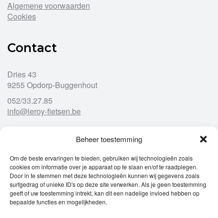
Algemene voorwaarden
Cookies
Contact
Dries 43
9255 Opdorp-Buggenhout
052/33.27.85
info@leroy-fietsen.be
Beheer toestemming
Openingsuren
Om de beste ervaringen te bieden, gebruiken wij technologieën zoals
cookies om informatie over je apparaat op te slaan en/of te raadplegen.
Ma
gesloten
Door in te stemmen met deze technologieën kunnen wij gegevens zoals
Di
9u – 12u
13u – 18u00
surfgedrag of unieke ID's op deze site verwerken. Als je geen toestemming
Wo
9u – 12u
13u – 18u00
geeft of uw toestemming intrekt, kan dit een nadelige invloed hebben op
Do
9u – 12u
13u – 18u00
bepaalde functies en mogelijkheden.
Vr
9u – 12u
13u – 18u00