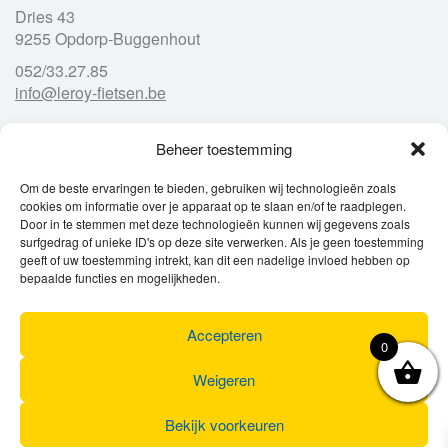
Dries 43
9255 Opdorp-Buggenhout
052/33.27.85
info@leroy-fietsen.be
Beheer toestemming
Openingsuren
Om de beste ervaringen te bieden, gebruiken wij technologieën zoals
cookies om informatie over je apparaat op te slaan en/of te raadplegen.
Ma
gesloten
Door in te stemmen met deze technologieën kunnen wij gegevens zoals
Di
9u – 12u
13u – 18u00
surfgedrag of unieke ID's op deze site verwerken. Als je geen toestemming
Wo
9u – 12u
13u – 18u00
geeft of uw toestemming intrekt, kan dit een nadelige invloed hebben op
Do
9u – 12u
13u – 18u00
bepaalde functies en mogelijkheden.
Vr
9u – 12u
13u – 18u00
Za
9u
17u
Accepteren
Zo
gesloten
0
Weigeren
Bekijk voorkeuren