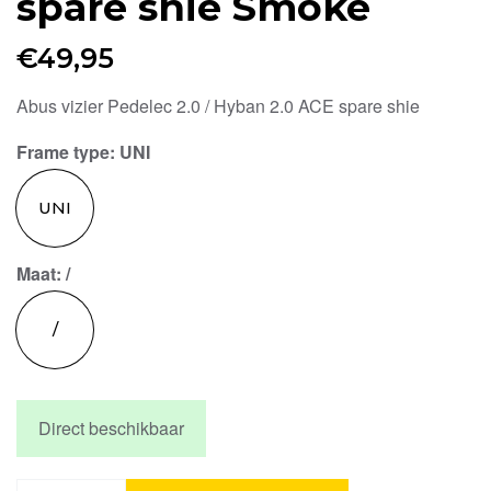
spare shie Smoke
€
49,95
Abus vizier Pedelec 2.0 / Hyban 2.0 ACE spare shie
Frame type
: UNI
UNI
Maat
: /
/
Direct beschikbaar
Abus