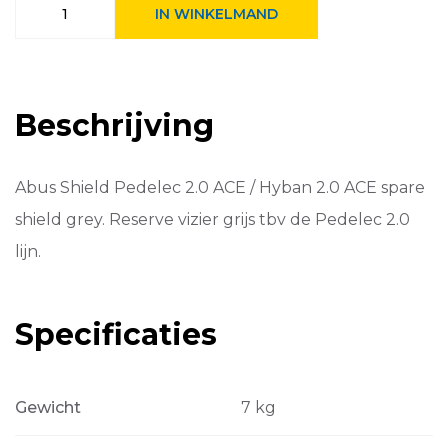
IN WINKELMAND
vizier
Pedelec
2.0
Hyban
2.0
Beschrijving
ACE
spare
shie
Smoke
Abus Shield Pedelec 2.0 ACE / Hyban 2.0 ACE spare
aantal
shield grey. Reserve vizier grijs tbv de Pedelec 2.0
lijn.
Specificaties
Gewicht
7 kg