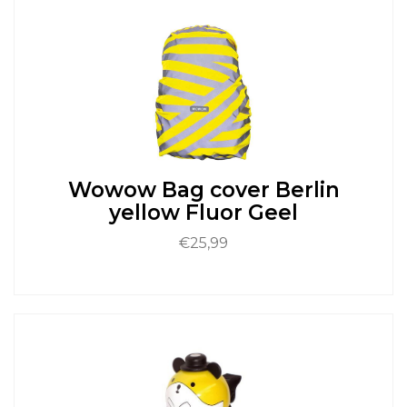
meerdere
variaties.
Deze
optie
kan
gekozen
worden
op
de
productpagina
Wowow Bag cover Berlin
yellow Fluor Geel
€
25,99
Dit
product
heeft
meerdere
variaties.
Deze
optie