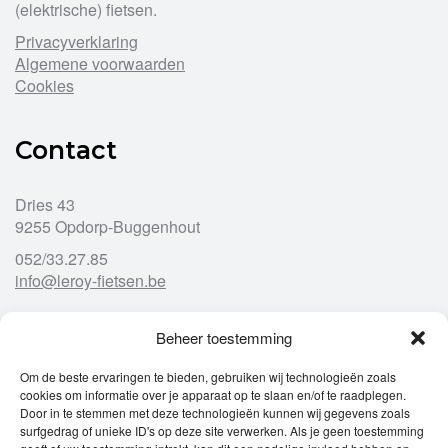
(elektrische) fietsen.
Privacyverklaring
Algemene voorwaarden
Cookies
Contact
Dries 43
9255 Opdorp-Buggenhout
052/33.27.85
info@leroy-fietsen.be
Beheer toestemming
Openingsuren
Om de beste ervaringen te bieden, gebruiken wij technologieën zoals
cookies om informatie over je apparaat op te slaan en/of te raadplegen.
Ma
gesloten
Door in te stemmen met deze technologieën kunnen wij gegevens zoals
Di
9u – 12u
13u – 18u00
surfgedrag of unieke ID's op deze site verwerken. Als je geen toestemming
Wo
9u – 12u
13u – 18u00