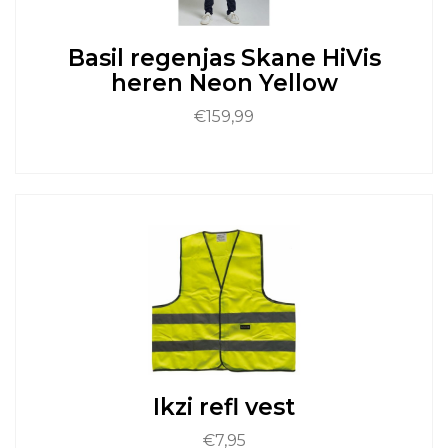
op
de
Basil regenjas Skane HiVis
productpagina
heren Neon Yellow
€
159,99
Dit
product
heeft
meerdere
variaties.
Deze
optie
kan
gekozen
worden
op
de
Ikzi refl vest
productpagina
€
7,95