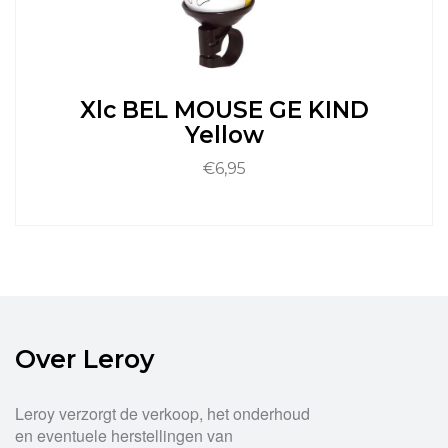
kan
gekozen
worden
op
de
Xlc BEL MOUSE GE KIND
productpagina
Yellow
€
6,95
Over Leroy
Leroy verzorgt de verkoop, het onderhoud
en eventuele herstellingen van