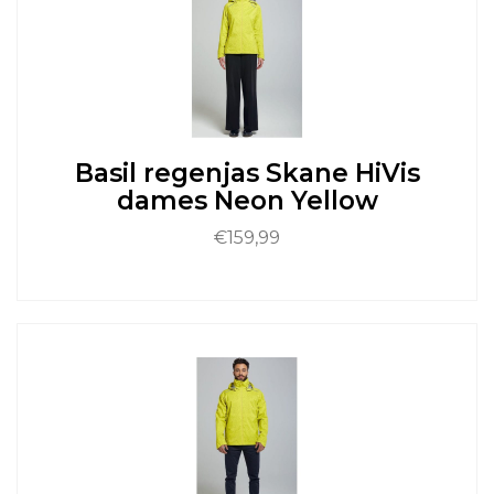
Deze
optie
kan
gekozen
worden
op
de
Basil regenjas Skane HiVis
productpagina
dames Neon Yellow
€
159,99
Dit
product
heeft
meerdere
variaties.
Deze
optie
kan
gekozen
worden