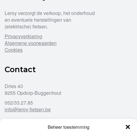
kan
gekozen
Leroy verzorgt de verkoop, het onderhoud
worden
op
en eventuele herstellingen van
de
(elektrische) fietsen.
productpagina
Privacyverklaring
Algemene voorwaarden
Cookies
Contact
Dries 43
9255 Opdorp-Buggenhout
052/33.27.85
info@leroy-fietsen.be
Beheer toestemming
Openingsuren