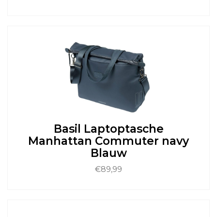
Dit
product
heeft
meerdere
variaties.
Deze
optie
kan
gekozen
worden
op
de
Basil Laptoptasche
productpagina
Manhattan Commuter navy
Blauw
€
89,99
Dit
product
heeft