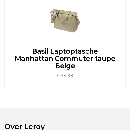
meerdere
variaties.
Deze
optie
kan
gekozen
worden
op
de
Basil Laptoptasche
productpagina
Manhattan Commuter taupe
Beige
€
89,99
Dit
product
heeft
meerdere
variaties.
Deze
optie
Over Leroy