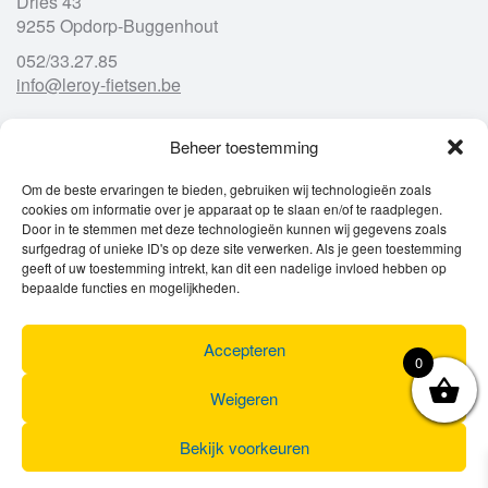
Dries 43
9255 Opdorp-Buggenhout
052/33.27.85
info@leroy-fietsen.be
Beheer toestemming
Openingsuren
Om de beste ervaringen te bieden, gebruiken wij technologieën zoals
cookies om informatie over je apparaat op te slaan en/of te raadplegen.
Ma
gesloten
Door in te stemmen met deze technologieën kunnen wij gegevens zoals
Di
9u – 12u
13u – 18u00
surfgedrag of unieke ID's op deze site verwerken. Als je geen toestemming
Wo
9u – 12u
13u – 18u00
geeft of uw toestemming intrekt, kan dit een nadelige invloed hebben op
Do
9u – 12u
13u – 18u00
bepaalde functies en mogelijkheden.
Vr
9u – 12u
13u – 18u00
Za
9u
17u
Accepteren
Zo
gesloten
0
Weigeren
Bekijk voorkeuren