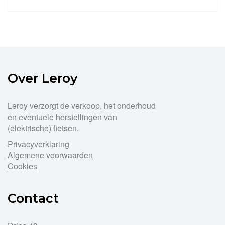
Dit
product
heeft
meerdere
variaties.
Deze
optie
Over Leroy
kan
gekozen
worden
Leroy verzorgt de verkoop, het onderhoud
op
en eventuele herstellingen van
de
(elektrische) fietsen.
productpagina
Privacyverklaring
Algemene voorwaarden
Cookies
Contact