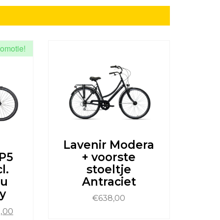
omotie!
Lavenir Modera
P5
+ voorste
l.
stoeltje
cu
Antraciet
y
€
638,00
onkelijke
Huidige
,00