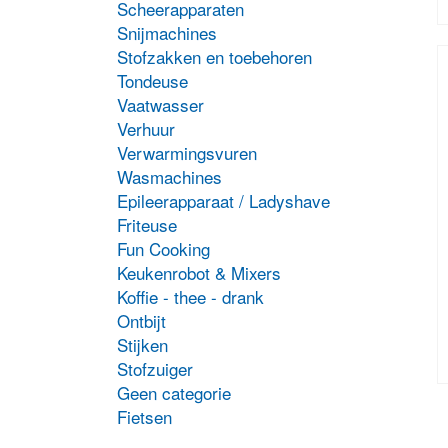
Scheerapparaten
Snijmachines
D
p
Stofzakken en toebehoren
h
Tondeuse
m
Vaatwasser
v
Verhuur
D
Verwarmingsvuren
o
k
Wasmachines
g
Epileerapparaat / Ladyshave
w
Friteuse
o
Fun Cooking
d
Keukenrobot & Mixers
p
Koffie - thee - drank
Ontbijt
Stijken
Stofzuiger
Geen categorie
D
p
Fietsen
h