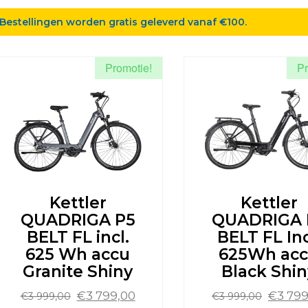
Bestellingen worden gratis geleverd vanaf €100.
Promotie!
Pr
Kettler
Kettler
QUADRIGA P5
QUADRIGA 
BELT FL incl.
BELT FL Inc
625 Wh accu
625Wh ac
Granite Shiny
Black Shin
Oorspronkelijke
Huidige
Oorspr
€
3 799,00
€
3 799
€
3 999,00
€
3 999,00