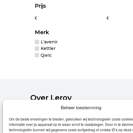
m
Prijs
v
D
€
€
o
k
g
Merk
w
L'avenir
o
d
Kettler
p
Qwic
Over Leroy
Beheer toestemming
Leroy verzorgt de verkoop, het onderhoud
Om de beste ervaringen te bieden, gebruiken wij technologieën zoals cooki
en eventuele herstellingen van
informatie over je apparaat op te slaan en/of te raadplegen. Door in te stem
(elektrische) fietsen.
technologieën kunnen wij gegevens zoals surfgedrag of unieke ID's op deze 