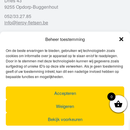
Dries 43
9255 Opdorp-Buggenhout
052/33.27.85
info@leroy-fietsen.be
Beheer toestemming
Openingsuren
Om de beste ervaringen te bieden, gebruiken wij technologieën zoals
cookies om informatie over je apparaat op te slaan en/of te raadplegen.
Ma
gesloten
Door in te stemmen met deze technologieën kunnen wij gegevens zoals
Di
9u – 12u
13u – 18u00
surfgedrag of unieke ID's op deze site verwerken. Als je geen toestemming
Wo
9u – 12u
13u – 18u00
geeft of uw toestemming intrekt, kan dit een nadelige invloed hebben op
Do
9u – 12u
13u – 18u00
bepaalde functies en mogelijkheden.
Vr
9u – 12u
13u – 18u00
Za
9u
17u
Accepteren
Zo
gesloten
0
Weigeren
Bekijk voorkeuren