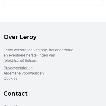
Dit
product
heeft
meerdere
variaties.
Deze
optie
Over Leroy
kan
gekozen
worden
Leroy verzorgt de verkoop, het onderhoud
op
en eventuele herstellingen van
de
(elektrische) fietsen.
productpagina
Privacyverklaring
Algemene voorwaarden
Cookies
Contact