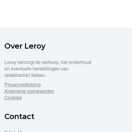
Dit
product
heeft
meerdere
variaties.
Deze
optie
Over Leroy
kan
gekozen
worden
Leroy verzorgt de verkoop, het onderhoud
op
en eventuele herstellingen van
de
(elektrische) fietsen.
productpagina
Privacyverklaring
Algemene voorwaarden
Cookies
Contact