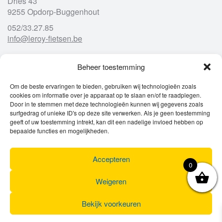
Dries 43
9255 Opdorp-Buggenhout
052/33.27.85
info@leroy-fietsen.be
Beheer toestemming
Openingsuren
Om de beste ervaringen te bieden, gebruiken wij technologieën zoals
cookies om informatie over je apparaat op te slaan en/of te raadplegen.
Ma
gesloten
Door in te stemmen met deze technologieën kunnen wij gegevens zoals
Di
9u – 12u
13u – 18u00
surfgedrag of unieke ID's op deze site verwerken. Als je geen toestemming
Wo
9u – 12u
13u – 18u00
geeft of uw toestemming intrekt, kan dit een nadelige invloed hebben op
Do
9u – 12u
13u – 18u00
bepaalde functies en mogelijkheden.
Vr
9u – 12u
13u – 18u00
Za
9u
17u
Accepteren
Zo
gesloten
0
Weigeren
Bekijk voorkeuren