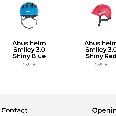
eze
Deze
ptie
optie
an
kan
ekozen
gekozen
orden
worden
p
op
e
de
roductpagina
productpagina
Abus helm
Abus hel
Smiley 3.0
Smiley 3.
Shiny Blue
Shiny Re
€
39,95
€
39,95
it
Dit
roduct
product
eeft
heeft
eerdere
meerdere
ariaties.
variaties.
eze
Deze
ptie
Contact
optie
Openi
an
kan