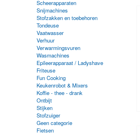
Scheerapparaten
D
p
Snijmachines
h
Stofzakken en toebehoren
m
Tondeuse
v
Vaatwasser
D
Verhuur
o
k
Verwarmingsvuren
g
Wasmachines
w
Epileerapparaat / Ladyshave
o
Friteuse
d
Fun Cooking
p
Keukenrobot & Mixers
Koffie - thee - drank
Ontbijt
Stijken
D
Stofzuiger
p
Geen categorie
h
Fietsen
m
v