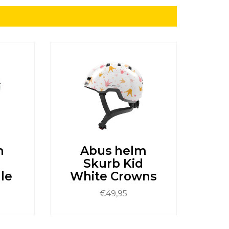
m
Abus helm
d
Skurb Kid
le
White Crowns
€
49,95
Dit