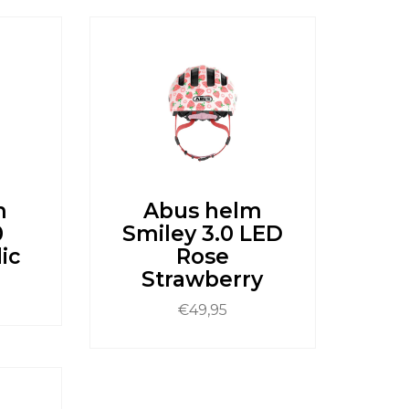
product
heeft
meerdere
variaties.
Deze
optie
kan
gekozen
worden
op
de
productpagina
m
Abus helm
0
Smiley 3.0 LED
ic
Rose
Strawberry
€
49,95
Dit
product
heeft