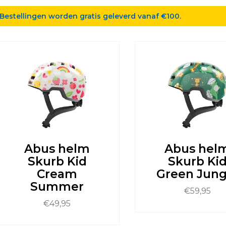
Bestellingen worden gratis geleverd vanaf €100.
Abus helm
Abus hel
Skurb Kid
Skurb Ki
Cream
Green Jung
Summer
€
59,95
€
49,95
Dit