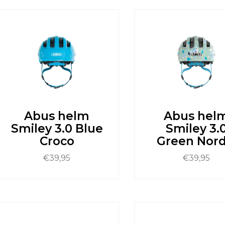
product
it
heeft
roduct
meerdere
eeft
variaties.
eerdere
Deze
ariaties.
optie
eze
kan
ptie
gekozen
an
worden
ekozen
op
orden
de
p
productpagina
e
Abus helm
Abus hel
roductpagina
Smiley 3.0 Blue
Smiley 3.
Croco
Green Nord
€
39,95
€
39,95
it
Dit
roduct
product
eeft
heeft
eerdere
meerdere
ariaties.
variaties.